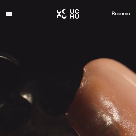
Top
Reserve
/
トップ
Menu button
Story of UCHU
宇宙歯科について
Prevention & Treatment
予防と治療
© 宇宙歯科クリニック All Rights Reserved.
Medias
情報発信
About Clinic
当院について
Information
インフォメーション
Contact
お問合せ
Reserve