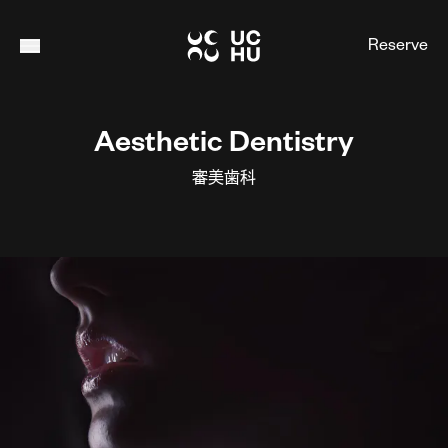
Top
Reserve
/
トップ
Menu button
Story of UCHU
宇宙歯科について
Prevention & Treatment
Aesthetic Dentistry
予防と治療
審美歯科
Medias
情報発信
About Clinic
当院について
Information
インフォメーション
Contact
お問合せ
Reserve